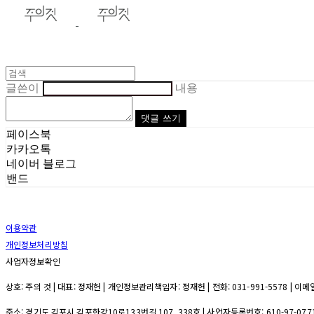
글쓴이
내용
댓글 쓰기
페이스북
카카오톡
네이버 블로그
밴드
이용약관
개인정보처리방침
사업자정보확인
상호: 주의 것 | 대표: 정재헌 | 개인정보관리책임자: 정재헌 | 전화: 031-991-5578 | 이메일:
주소: 경기도 김포시 김포한강10로133번길 107, 338호 | 사업자등록번호:
610-97-077