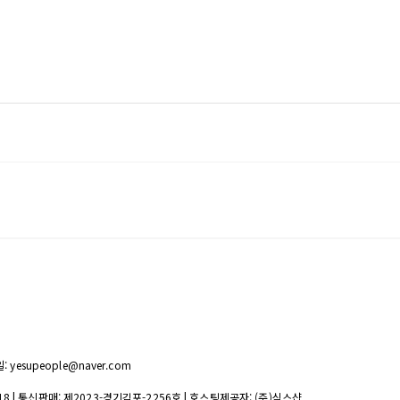
 yesupeople@naver.com
18
| 통신판매:
제2023-경기김포-2256호
| 호스팅제공자: (주)식스샵