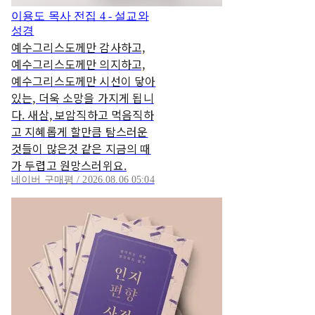
이용도 목사 전집 4 - 설교와
성경
예수그리스도께만 감사하고,
예수그리스도께만 의지하고,
예수그리스도께만 시선이 닿아
있는, 더욱 소망을 가지게 됩니
다. 새삼, 보암직하고 먹음직하
고 지혜롭게 할만큼 탐스러운
것들이 많은것 같은 지금의 때
가 두렵고 원망스러위요.
네이버 구매평 / 2026.08.06 05:04